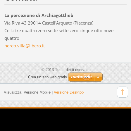
La percezione di Archiagottlieb
Via Riva 43 29014 Castell'Arquato (Piacenza)
Cell.: tre quattro zero sette sette zero cinque otto nove
quattro
nereo.vi
lla@libe
ro.it
© 2013 Tutti i diritti riservati.
Crea un sito web gratis
Visualizza:
Versione Mobile
|
Versione Desktop