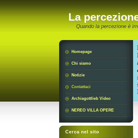
La percezion
Quando la percezione è irr
Homepage
Chi siamo
Notizie
Contattaci
Archiagottlieb Video
NEREO VILLA OPERE
Cerca nel sito