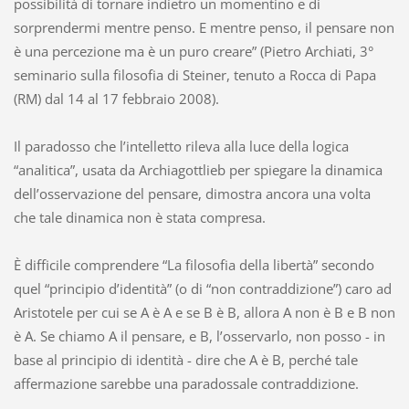
possibilità di tornare indietro un momentino e di
sorprendermi mentre penso. E mentre penso, il pensare non
è una percezione ma è un puro creare” (Pietro Archiati, 3°
seminario sulla filosofia di Steiner, tenuto a Rocca di Papa
(RM) dal 14 al 17 febbraio 2008).
Il paradosso che l’intelletto rileva alla luce della logica
“analitica”, usata da Archiagottlieb per spiegare la dinamica
dell’osservazione del pensare, dimostra ancora una volta
che tale dinamica non è stata compresa.
È difficile comprendere “La filosofia della libertà” secondo
quel “principio d’identità” (o di “non contraddizione”) caro ad
Aristotele per cui se A è A e se B è B, allora A non è B e B non
è A. Se chiamo A il pensare, e B, l’osservarlo, non posso - in
base al principio di identità - dire che A è B, perché tale
affermazione sarebbe una paradossale contraddizione.