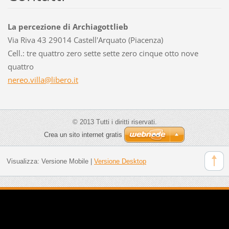
La percezione di Archiagottlieb
Via Riva 43 29014 Castell'Arquato (Piacenza)
Cell.: tre quattro zero sette sette zero cinque otto nove
quattro
nereo.vi
lla@libe
ro.it
© 2013 Tutti i diritti riservati.
Crea un sito internet gratis
Visualizza:
Versione Mobile
|
Versione Desktop