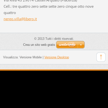
Cell.: tre quattro zero sette sette zero cinque otto nove
quattro
nereo.vi
lla@libe
ro.it
© 2013 Tutti i diritti riservati.
Crea un sito web gratis
Visualizza:
Versione Mobile
|
Versione Desktop