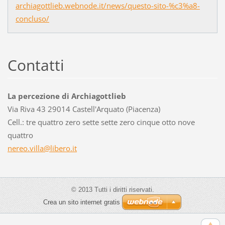
archiagottlieb.webnode.it/news/questo-sito-%c3%a8-
concluso/
Contatti
La percezione di Archiagottlieb
Via Riva 43 29014 Castell'Arquato (Piacenza)
Cell.: tre quattro zero sette sette zero cinque otto nove
quattro
nereo.vi
lla@libe
ro.it
© 2013 Tutti i diritti riservati.
Crea un sito internet gratis