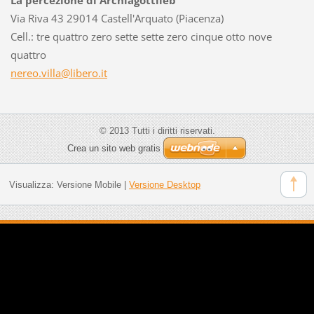
Via Riva 43 29014 Castell'Arquato (Piacenza)
Cell.: tre quattro zero sette sette zero cinque otto nove
quattro
nereo.vi
lla@libe
ro.it
© 2013 Tutti i diritti riservati.
Crea un sito web gratis
Visualizza:
Versione Mobile
|
Versione Desktop