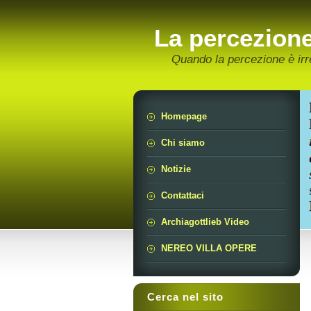
La percezion
Quando la percezione è irr
Homepage
Chi siamo
Notizie
Contattaci
Archiagottlieb Video
NEREO VILLA OPERE
Cerca nel sito