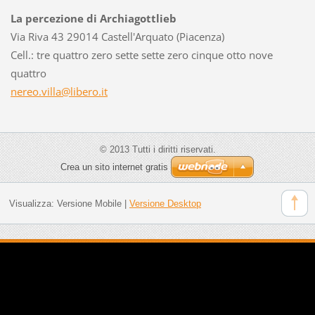
La percezione di Archiagottlieb
Via Riva 43 29014 Castell'Arquato (Piacenza)
Cell.: tre quattro zero sette sette zero cinque otto nove
quattro
nereo.vi
lla@libe
ro.it
© 2013 Tutti i diritti riservati.
Crea un sito internet gratis
Visualizza:
Versione Mobile
|
Versione Desktop