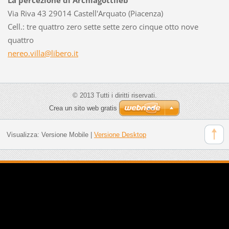
Via Riva 43 29014 Castell'Arquato (Piacenza)
Cell.: tre quattro zero sette sette zero cinque otto nove
quattro
nereo.vi
lla@libe
ro.it
© 2013 Tutti i diritti riservati.
Crea un sito web gratis
Visualizza:
Versione Mobile
|
Versione Desktop