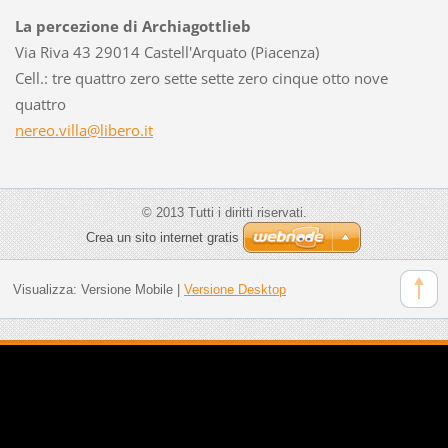
La percezione di Archiagottlieb
Via Riva 43 29014 Castell'Arquato (Piacenza)
Cell.: tre quattro zero sette sette zero cinque otto nove
quattro
nereo.vi
lla@libe
ro.it
© 2013 Tutti i diritti riservati.
Crea un sito internet gratis
Visualizza:
Versione Mobile
|
Versione Desktop