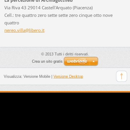
Via Riva 43 29014 Castell'Arquato (Piacenza)
Cell.: tre quattro zero sette sette zero cinque otto nove
quattro
nereo.vi
lla@libe
ro.it
© 2013 Tutti i diritti riservati.
Crea un sito gratis
Visualizza:
Versione Mobile
|
Versione Desktop