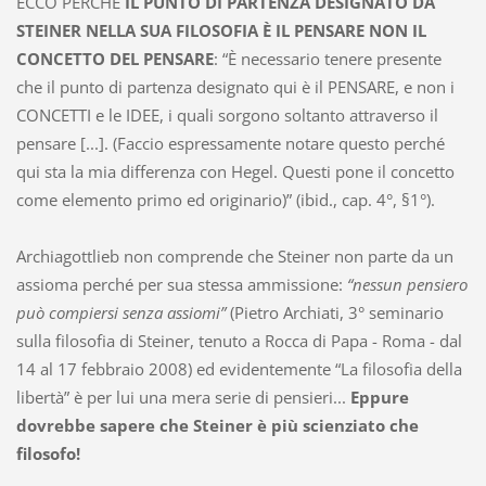
ECCO PERCHÉ
IL PUNTO DI PARTENZA DESIGNATO DA
STEINER NELLA SUA FILOSOFIA È IL PENSARE NON IL
CONCETTO DEL PENSARE
: “È necessario tenere presente
che il punto di partenza designato qui è il PENSARE, e non i
CONCETTI e le IDEE, i quali sorgono soltanto attraverso il
pensare [...]. (Faccio espressamente notare questo perché
qui sta la mia differenza con Hegel. Questi pone il concetto
come elemento primo ed originario)” (ibid., cap. 4°, §1°).
Archiagottlieb non comprende che Steiner non parte da un
assioma perché per sua stessa ammissione:
“nessun pensiero
può compiersi senza assiomi”
(Pietro Archiati, 3° seminario
sulla filosofia di Steiner, tenuto a Rocca di Papa - Roma - dal
14 al 17 febbraio 2008) ed evidentemente “La filosofia della
libertà” è per lui una mera serie di pensieri...
Eppure
dovrebbe sapere che Steiner è più scienziato che
filosofo!