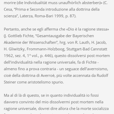
morire (die Individualität muss unaufhörlich absterben)» (C.
Cesa, “Prima e Seconda introduzione alla dottrina della
scienza”, Laterza, Roma-Bari 1999, p. 87).
Pertanto, anche se egli afferma che «Dio è la ragione stessa»
(J. Gottlieb Fichte, “Gesamtausgabe der Bayerischen
Akademie der Wissenschaften”, hrg. von R. Lauth, H. Jacob,
H. Gliwitzky, Frommann-Holzboog, Stuttgart-Bad Cannstatt
1962, sez. 4, 1° vol., p. 446), questo dissolversi post mortem
dell’individualità nella ragione universale, fa di Fichte -
almeno fino a prova contraria - un seguace dell’averroismo,
cioè della dottrina di Averroè, più volte accennata da Rudolf
Steiner come aristotelismo spurio.
Ma al di là di questo, se in quanto individualità io fossi
davvero convinto del mio dissolvermi post mortem nella
ragione universale, dovrei dire allora che la morte socializza