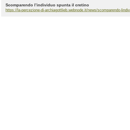
Scomparendo l’individuo spunta il cretino
https://la-percezione-di-archiagottlieb.webnode.it/news/scomparendo-lindivi