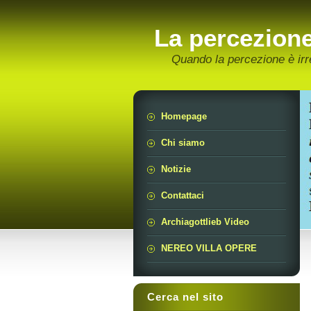
La percezion
Quando la percezione è irr
Homepage
Chi siamo
Notizie
Contattaci
Archiagottlieb Video
NEREO VILLA OPERE
Cerca nel sito