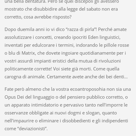
una bella dentatura. Però se quei discepoli gli avessero
mostrato che disubbidire alla legge del sabato non era
corretto, cosa avrebbe risposto?
Dopo duemila anni io vi dico “razza di pirla”! Perché amate
assolutizzare i concetti, creando ipocriti Eden linguistici,
inventati per edulcorare i termini, indorando le pillole rosse
o blu di Matrix, che dovete ingoiare quotidianamente per i
vostri assurdi impianti eristici della mutua di rivoluzioni
politicamente corrette! Voi siete già morti. Come quella
carogna di animale. Certamente avete anche dei bei denti…
Fate però almeno che la vostra ecoantroposohia non sia una
Opus Dei del linguaggio o del pensiero pubblico corretto, o
un apparato intimidatorio e pervasivo tanto nell’imporre le
osservanze obbligate ai nuovi dogmi e slogan, quanto
nell’impaurire o eliminare i disobbedienti e gli indipendenti
come “deviazionisti”.