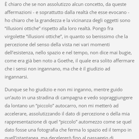
È chiaro che se non assolutizzo alcun concetto, da queste
affermazioni - e soprattutto dalla realtà che esse evocano -
ho chiaro che la grandezza e la vicinanza degli oggetti sono
“illusioni ottiche” rispetto alla loro realtà. Pongo fra
virgolette “illusioni ottiche”, in quanto so benissimo che la
percezione del senso della vista nei vari momenti
dell’esistenza, nello spazio e nel tempo, non dice mai bugie,
come era già ben noto a Goethe, il quale era solito affermare
che i sensi non ingannano, ma che è il giudizio ad
ingannarsi.
Dunque se ho giudizio e non mi inganno, mentre guido
un’auto in una stradina di campagna e vedo sopraggiungere
da lontano un “piccolo” autocarro, non mi metterò ad
accelerare, assolutizzando il dato di percezione o della mia
rappresentazione di quel “piccolo” automezzo come se quel
dato fosse una fotografia che ferma lo spazio ed il tempo in
quell’istantanea, ma decelererò fino al passaggio di