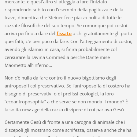
mercante, e quest’altro si atteggia a fare l’iniziato
rispondendo subito con l’esempio della pagliuzza e della
trave, dimentica che Steiner fece piazza pulita di tutte le
cazzate filosofiche del suo tempo. Se comunque poi costui
arriva perfino a dare del
fissato
a chi gratuitamente gli porta
quei fatti, c’è ben poco da fare. Con l’atteggiamento di costui,
avendo gli islamici in casa, si finirà probabilmente col
censurare la Divina Commedia perché Dante mise
Maometto all’inferno…
Non c’è nulla da fare contro il nuovo bigottismo degli
antroposofi col preservativo. Se l’antroposofia di costoro ha
bisogno di preservativi o di prefissi ecologici, la loro
“ecoantroposophia” a che serve se non monda il mondo? È
la solita new age della razza di vipere di cui parlava Gesù.
Certamente Gesù di fronte a una carogna di animale che i
discepoli gli mostrano come schifezza, osserva anche che ha