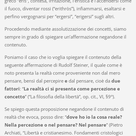
greco “éris”, contesa, irritazione, l’eristica è l’accendersi come
il fuoco, diventar rossi (“erithròs”), infiammarsi, esaltarsi e
perfino vergognarsi per “ergersi”, “erigersi” sugli altri.
Procedendo mediante assolutizzazione dei concetti, siamo
sempre in grado di spiegare un’affermazione negandone il
contenuto.
Poniamo il caso che io voglia spiegare il contenuto della
seguente affermazione di Rudolf Steiner, il quale come è
noto presenta la realtà come proveniente non dal mero
pensare, bensì dal percepire
e
dal pensare, cioè da
due
fattori
: “
La realtà ci si presenta come percezione e
concetto
” (“La filosofia della libertà”, op. cit., VI, §9°).
Se spiego questa proposizione negandone il contenuto di
realtà che evoca, posso dire: “
dove ho io la cosa reale?
Nella percezione o nel pensare? Nel pensare
” (Pietro
Archiati, “Libertà e cristianesimo. Fondamenti cristologici