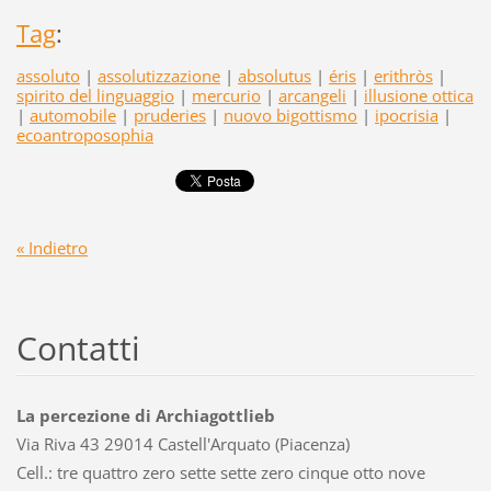
Tag
:
assoluto
|
assolutizzazione
|
absolutus
|
éris
|
erithròs
|
spirito del linguaggio
|
mercurio
|
arcangeli
|
illusione ottica
|
automobile
|
pruderies
|
nuovo bigottismo
|
ipocrisia
|
ecoantroposophia
« Indietro
Contatti
La percezione di Archiagottlieb
Via Riva 43 29014 Castell'Arquato (Piacenza)
Cell.: tre quattro zero sette sette zero cinque otto nove