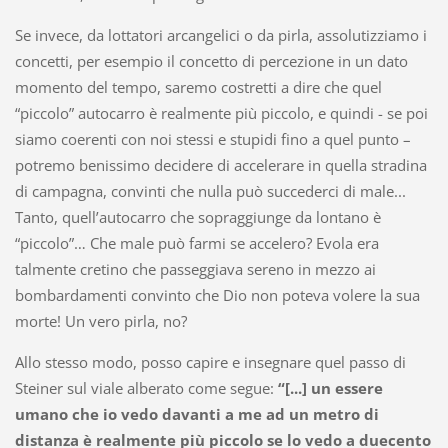
Se invece, da lottatori arcangelici o da pirla, assolutizziamo i
concetti, per esempio il concetto di percezione in un dato
momento del tempo, saremo costretti a dire che quel
“piccolo” autocarro è realmente più piccolo, e quindi - se poi
siamo coerenti con noi stessi e stupidi fino a quel punto –
potremo benissimo decidere di accelerare in quella stradina
di campagna, convinti che nulla può succederci di male...
Tanto, quell’autocarro che sopraggiunge da lontano è
“piccolo”… Che male può farmi se accelero? Evola era
talmente cretino che passeggiava sereno in mezzo ai
bombardamenti convinto che Dio non poteva volere la sua
morte! Un vero pirla, no?
Allo stesso modo, posso capire e insegnare quel passo di
Steiner sul viale alberato come segue:
“[...] un essere
umano che io vedo davanti a me ad un metro di
distanza è realmente più piccolo se lo vedo a duecento