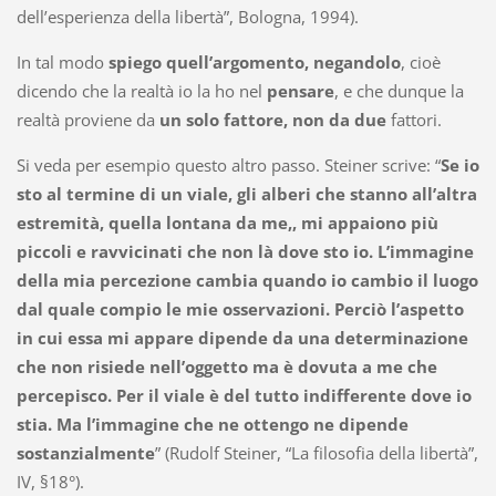
dell’esperienza della libertà”, Bologna, 1994).
In tal modo
spiego quell’argomento, negandolo
, cioè
dicendo che la realtà io la ho nel
pensare
, e che dunque la
realtà proviene da
un solo fattore, non da due
fattori.
Si veda per esempio questo altro passo. Steiner scrive: “
Se io
sto al termine di un viale, gli alberi che stanno all’altra
estremità, quella lontana da me,, mi appaiono più
piccoli e ravvicinati che non là dove sto io. L’immagine
della mia percezione cambia quando io cambio il luogo
dal quale compio le mie osservazioni. Perciò l’aspetto
in cui essa mi appare dipende da una determinazione
che non risiede nell’oggetto ma è dovuta a me che
percepisco. Per il viale è del tutto indifferente dove io
stia. Ma l’immagine che ne ottengo ne dipende
sostanzialmente
” (Rudolf Steiner, “La filosofia della libertà”,
IV, §18°).