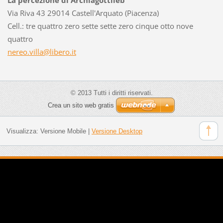
Via Riva 43 29014 Castell'Arquato (Piacenza)
Cell.: tre quattro zero sette sette zero cinque otto nove
quattro
nereo.vi
lla@libe
ro.it
© 2013 Tutti i diritti riservati.
Crea un sito web gratis
Visualizza:
Versione Mobile
|
Versione Desktop