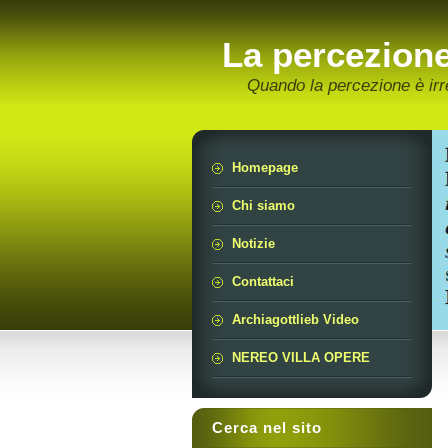
La percezion
Quando la percezione è irr
Homepage
Chi siamo
Notizie
Contattaci
Archiagottlieb Video
NEREO VILLA OPERE
Cerca nel sito