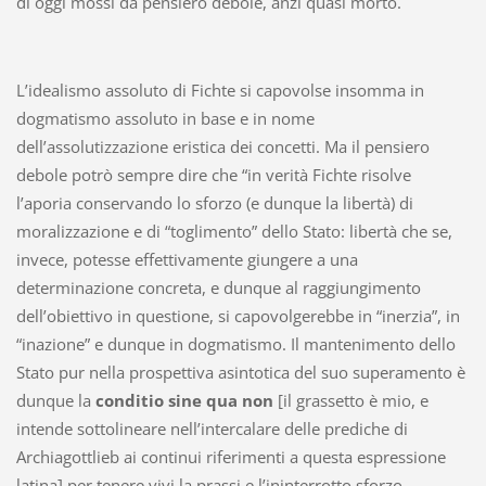
di oggi mossi da pensiero debole, anzi quasi morto.
L’idealismo assoluto di Fichte si capovolse insomma in
dogmatismo assoluto in base e in nome
dell’assolutizzazione eristica dei concetti. Ma il pensiero
debole potrò sempre dire che “in verità Fichte risolve
l’aporia conservando lo sforzo (e dunque la libertà) di
moralizzazione e di “toglimento” dello Stato: libertà che se,
invece, potesse effettivamente giungere a una
determinazione concreta, e dunque al raggiungimento
dell’obiettivo in questione, si capovolgerebbe in “inerzia”, in
“inazione” e dunque in dogmatismo. Il mantenimento dello
Stato pur nella prospettiva asintotica del suo superamento è
dunque la
conditio sine qua non
[il grassetto è mio, e
intende sottolineare nell’intercalare delle prediche di
Archiagottlieb ai continui riferimenti a questa espressione
latina] per tenere vivi la prassi e l’ininterrotto sforzo