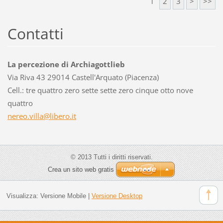
1
2
3
>
>>
Contatti
La percezione di Archiagottlieb
Via Riva 43 29014 Castell'Arquato (Piacenza)
Cell.: tre quattro zero sette sette zero cinque otto nove
quattro
nereo.vi
lla@libe
ro.it
© 2013 Tutti i diritti riservati.
Crea un sito web gratis
Visualizza:
Versione Mobile
|
Versione Desktop