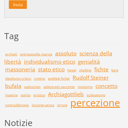
Tag
assoluto
scienza della
archiati
antroposofia marcia
libertà
individualismo etico
genialità
massoneria
stato etico
fichte
hegel
shelling
kant
Rudolf Steiner
idealismo critico
cretino
gottlieb fichte
bufala
concetto
palestrato
palestrato saccente
monismo
Archiagottlieb
materia
spirito
eristica
scilipotismo
percezione
contraddizione
iincongruenza
errore
Notizie